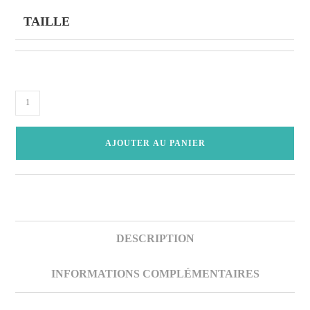
TAILLE
quantité
de
Caban
AJOUTER AU PANIER
Gris
Clair
Homme
DESCRIPTION
INFORMATIONS COMPLÉMENTAIRES