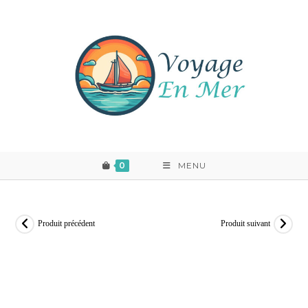
Skip
to
content
0
MENU
Produit précédent
Produit suivant